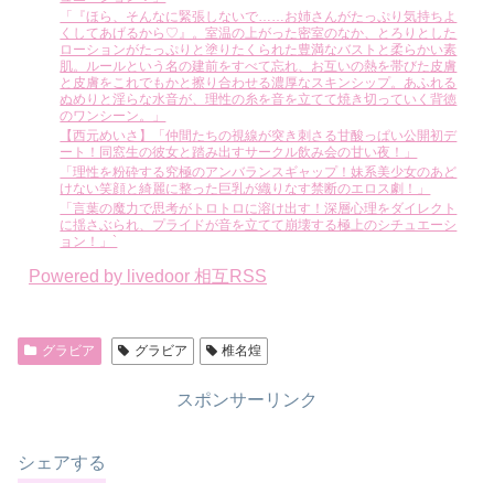
「『ほら、そんなに緊張しないで……お姉さんがたっぷり気持ちよ
くしてあげるから♡』。室温の上がった密室のなか、とろりとした
ローションがたっぷりと塗りたくられた豊満なバストと柔らかい素
肌。ルールという名の建前をすべて忘れ、お互いの熱を帯びた皮膚
と皮膚をこれでもかと擦り合わせる濃厚なスキンシップ。あふれる
ぬめりと淫らな水音が、理性の糸を音を立てて焼き切っていく背徳
のワンシーン。」
【西元めいさ】「仲間たちの視線が突き刺さる甘酸っぱい公開初デ
ート！同窓生の彼女と踏み出すサークル飲み会の甘い夜！」
「理性を粉砕する究極のアンバランスギャップ！妹系美少女のあど
けない笑顔と綺麗に整った巨乳が織りなす禁断のエロス劇！」
「言葉の魔力で思考がトロトロに溶け出す！深層心理をダイレクト
に揺さぶられ、プライドが音を立てて崩壊する極上のシチュエーシ
ョン！」`
Powered by livedoor 相互RSS
グラビア
グラビア
椎名煌
スポンサーリンク
シェアする