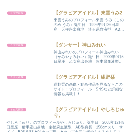
156cmスリーサイズ B81-W56-H87カッ
プ数 Bカップ今回ご紹介をする小池里奈
さんの事を少し書きたいと思います。...
【グラビアアイドル】東雲うみ2
３次元画像
東雲うみのプロフィール東雲 うみ（しの
のめ うみ）誕生日 1996年9月26日星
座 天秤座出身地 埼玉県血液型 AB型
身長 162cmスリーサイズ B90-W59-
H100カップ数 Gカップ今回ご紹介をす
る東雲うみさんの事を少し書きたいと
【ダンサー】神山みれい
３次元画像
思...
神山みれいのプロフィール神山みれい
（かみやまみれい）誕生日 2000年9月5
日星座 乙女座出身地 熊本県血液型
O型身長 166cmスリーサイズ B86-
W59-H88カップ数 推定C～Dカップ今回
ご紹介をする神山みれいさんの事を少し
【グラビアアイドル】紺野栞
３次元画像
書き...
紺野栞の画像・動画作品を見るならこの
サイト！プロフィール・SNSなど詳細な
情報も掲載中！
【グラビアアイドル】やしろじゅ
３次元画像
り。
やしろじゅり。のプロフィールやしろじゅり。誕生日 2003年12月9
日星座 射手座出身地 京都府血液型 AB型身長 158cmスリーサ
イズ B95-W63-H94カップ数 Hカップ今回ご紹介をするやしろじゅ