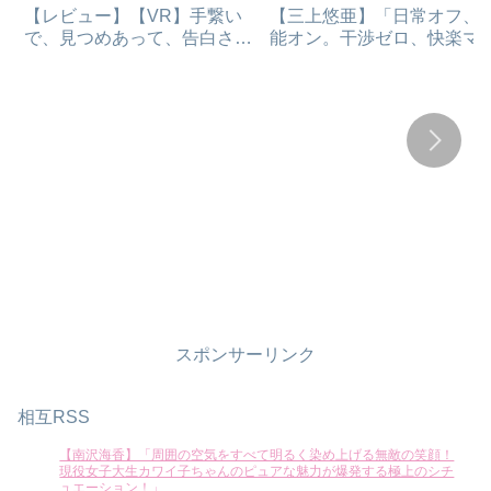
【レビュー】【VR】手繋い
【三上悠亜】「日常オフ、
で、見つめあって、告白され
能オン。干渉ゼロ、快楽マ
て…一晩中イチャイチャ初め
クスの濃厚ベロチューセッ
てのお泊まりデート 瀬戸環
ス！」
奈の恋人になれるVRの感
想・見どころ｜瀬戸環奈の新
作をFANZAで見る前にチェ
ック
スポンサーリンク
相互RSS
【南沢海香】「周囲の空気をすべて明るく染め上げる無敵の笑顔！
現役女子大生カワイ子ちゃんのピュアな魅力が爆発する極上のシチ
ュエーション！」