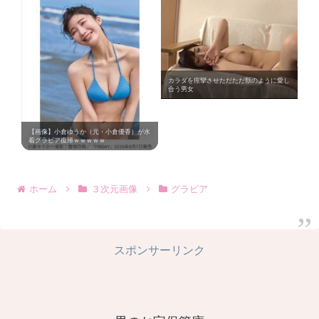
カラダを痙攣させただただ獣のように愛し
合う男女
【画像】小倉ゆうか（元・小倉優香）が水
着グラビア復帰ｗｗｗｗｗ
ホーム
３次元画像
グラビア
スポンサーリンク