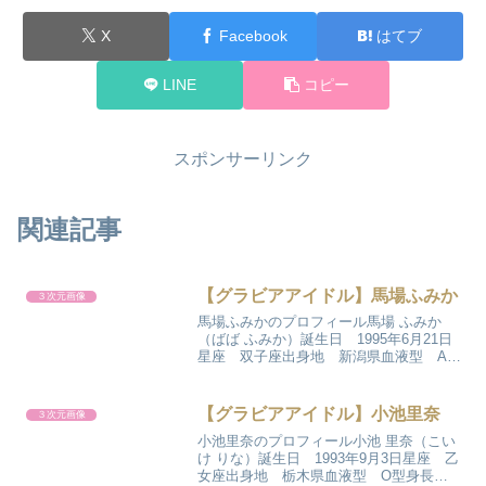
X
Facebook
はてブ
LINE
コピー
スポンサーリンク
関連記事
【グラビアアイドル】馬場ふみか
３次元画像
馬場ふみかのプロフィール馬場 ふみか
（ばば ふみか）誕生日 1995年6月21日
星座 双子座出身地 新潟県血液型 AB
型身長 167cmスリーサイズ B83-W56-
H84カップ数 Eカップ今回ご紹介をする
馬場ふみかさんの事を少し書きたいと...
【グラビアアイドル】小池里奈
３次元画像
小池里奈のプロフィール小池 里奈（こい
け りな）誕生日 1993年9月3日星座 乙
女座出身地 栃木県血液型 O型身長