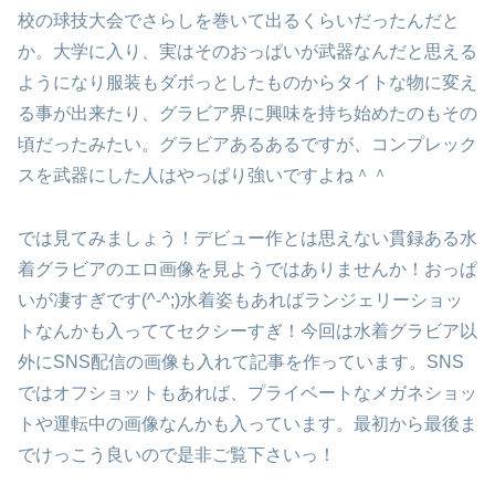
校の球技大会でさらしを巻いて出るくらいだったんだと
か。大学に入り、実はそのおっぱいが武器なんだと思える
ようになり服装もダボっとしたものからタイトな物に変え
る事が出来たり、グラビア界に興味を持ち始めたのもその
頃だったみたい。グラビアあるあるですが、コンプレック
スを武器にした人はやっぱり強いですよね＾＾
では見てみましょう！デビュー作とは思えない貫録ある水
着グラビアのエロ画像を見ようではありませんか！おっぱ
いが凄すぎです(^-^;)水着姿もあればランジェリーショッ
トなんかも入っててセクシーすぎ！今回は水着グラビア以
外にSNS配信の画像も入れて記事を作っています。SNS
ではオフショットもあれば、プライベートなメガネショッ
トや運転中の画像なんかも入っています。最初から最後ま
でけっこう良いので是非ご覧下さいっ！