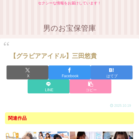
セクシーな情報をお届けしています！
男のお宝保管庫
【グラビアアイドル】三田悠貴
X
Facebook
はてブ
LINE
コピー
2025.10.19
関連作品