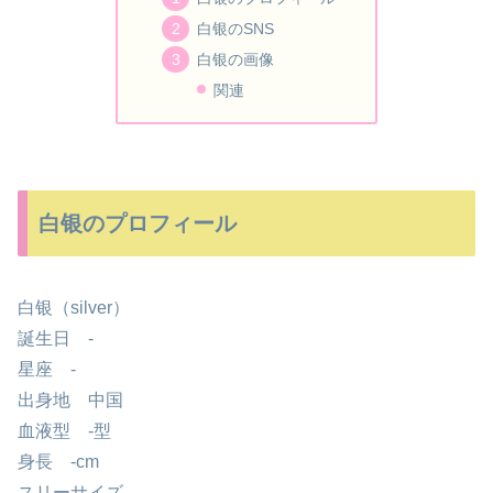
白银のSNS
白银の画像
関連
白银のプロフィール
白银（silver）
誕生日 -
星座 -
出身地 中国
血液型 -型
身長 -cm
スリーサイズ -