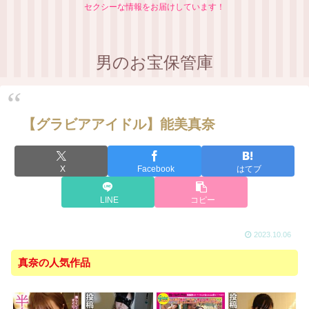
セクシーな情報をお届けしています！
男のお宝保管庫
【グラビアアイドル】能美真奈
X
Facebook
はてブ
LINE
コピー
2023.10.06
真奈の人気作品