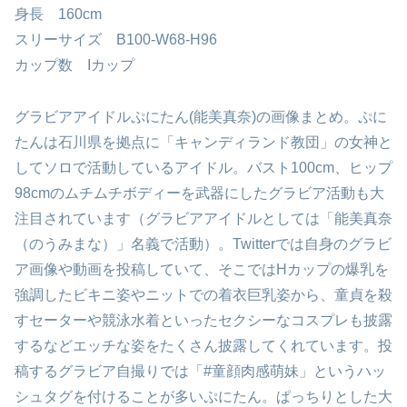
身長 160cm
スリーサイズ B100-W68-H96
カップ数 Iカップ
グラビアアイドルぷにたん(能美真奈)の画像まとめ。ぷに
たんは石川県を拠点に「キャンディランド教団」の女神と
してソロで活動しているアイドル。バスト100cm、ヒップ
98cmのムチムチボディーを武器にしたグラビア活動も大
注目されています（グラビアアイドルとしては「能美真奈
（のうみまな）」名義で活動）。Twitterでは自身のグラビ
ア画像や動画を投稿していて、そこではHカップの爆乳を
強調したビキニ姿やニットでの着衣巨乳姿から、童貞を殺
すセーターや競泳水着といったセクシーなコスプレも披露
するなどエッチな姿をたくさん披露してくれています。投
稿するグラビア自撮りでは「#童顔肉感萌妹」というハッ
シュタグを付けることが多いぷにたん。ぱっちりとした大