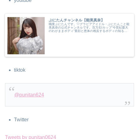
youtube
ぷにたんチャンネル【能美真奈】
職業ぷにたんです。🤍グラビアアイドル・ぷにたんこと能
美真奈の公式チャンネルです。百万石Iカップ”今世紀最大
のわがままボディ”童顔と恵体の相反するボディの知る人
ぞ知るグラドルです！趣味はプロレス観戦、特撮、コスプ
レ、ゴルフです。グラビアのお仕...
tiktok
@punitan624
Twitter
Tweets by punitan0624