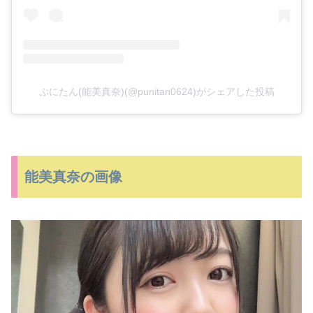
ぷにたん(能美真奈)(@punitan0624)がシェアした投稿
能美真奈の画像