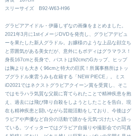
スリーサイズ B92-W63-H96
グラビアアイドル・伊藤しずなの画像をまとめました。
2021年3月に1stイメージDVDを発売し、グラビアデビュ
ーを果たした新人グラドル。お嬢様のような上品な顔立ち
と雰囲気がある美女だが、意外にもボディはグラマラス！
身長167cmと長身で、バストは92cmのGカップ、ヒップ
は胸よりも大きく96cmと特大の巨尻！所属事務所はトッ
プグラドル東雲うみも在籍する「NEW PIECE」。ミス
iD2021ではネクストグラビアクイーン賞を受賞し、そこ
ではモラハラ気質な父親に育てられたことで精神疾患を抱
え、過去には飛び降り自殺をしようとしたことを告白。現
在も精神疾患と闘いながら芸能活動をしており、今後はグ
ラビアや声優など自分の活動で誰かを元気づけたいと語っ
ている。ツイッターではグラビア自撮りや撮影会での写真