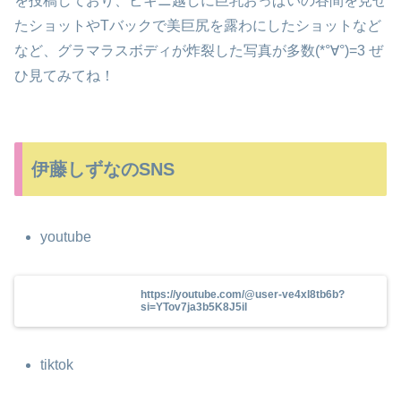
を投稿しており、ビキニ越しに巨乳おっぱいの谷間を見せ
たショットやTバックで美巨尻を露わにしたショットなど
など、グラマラスボディが炸裂した写真が多数(*°∀°)=3 ぜ
ひ見てみてね！
伊藤しずなのSNS
youtube
https://youtube.com/@user-ve4xl8tb6b?
si=YTov7ja3b5K8J5il
tiktok