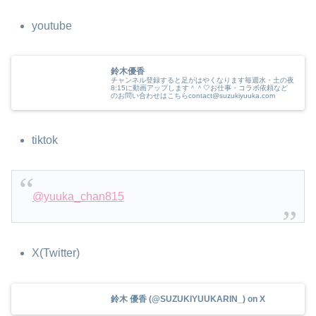
youtube
鈴木優香
チャンネル登録すると足がはやくなります毎週水・土の夜
8:15に動画アップします＾＾🤍お仕事・コラボ依頼など
のお問い合わせはこちらcontact@suzukiyuuka.com
tiktok
@yuuka_chan815
X(Twitter)
鈴木 優香 (@SUZUKIYUUKARIN_) on X